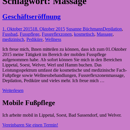
Schlagwort:
Massage
Geschäftseröffnung
1. Oktober 2015
18. Oktober 2015
Susanne Büchmann
Depilation
,
Fussbad
,
Fusspflege
,
Fussreflexzonen
,
kosmetisch
,
Massage
,
medizinisch
,
Pediküre
,
Wellness
Ich freue mich, Ihnen mitteilen zu können, dass ich zum 01.Oktober
2015 meine Tätigkeit im Bereich der mobilen Fusspflege
aufgenommen habe. Ab sofort können Sie mich in den Bereichen
Lippetal, Soest, Welver, Werl und Hamm buchen. Das
Leistungsspektrum umfasst die kosmetische und medizinische Fach-
Fußpflege sowie Wellnessbehandlungen, Fussreflexzonenmassage,
Depilation, Pediküre und vieles mehr. Ich freue mich …
Weiterlesen
Mobile Fußpflege
Ich arbeite mobil in Lippetal, Soest, Bad Sassendorf, und Welver.
Vereinbaren Sie einen Termin!