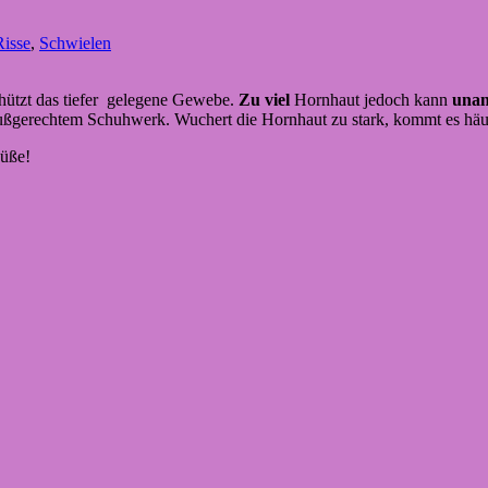
Risse
,
Schwielen
chützt das tiefer gelegene Gewebe.
Zu viel
Hornhaut jedoch kann
una
fußgerechtem Schuhwerk. Wuchert die Hornhaut zu stark, kommt es häu
Füße!